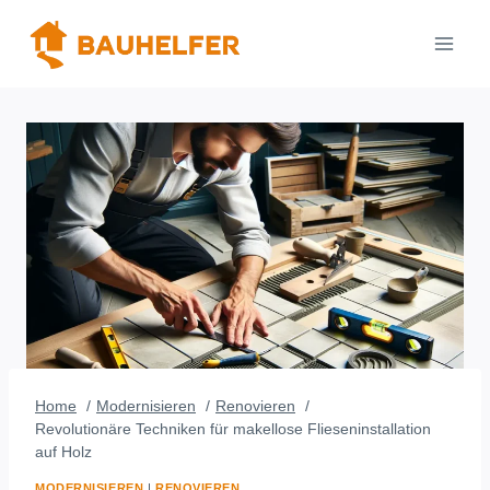
Zum
Inhalt
springen
Home
Modernisieren
Renovieren
Revolutionäre Techniken für makellose Flieseninstallation
auf Holz
MODERNISIEREN
|
RENOVIEREN