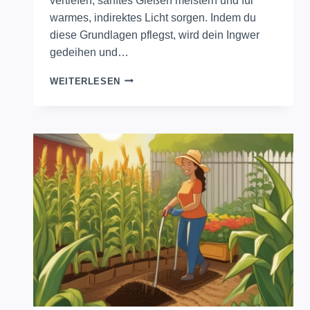
vertiefen, sanftes Gießen meistern und für
warmes, indirektes Licht sorgen. Indem du
diese Grundlagen pflegst, wird dein Ingwer
gedeihen und…
LEITFADEN
WEITERLESEN
ZUM
ANBAU
VON
INGWER
ENTHÜLLT
GEHEIMNISSE
DES
HAUSGÄRTNERNS