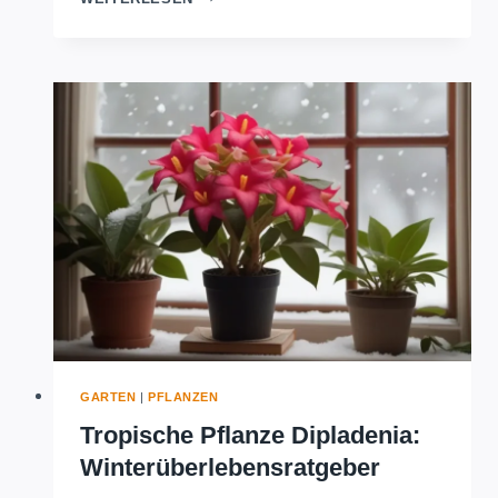
GEHEIMNISSE:
WEIHNACHTSSTERNE
STRAHLEND
HALTEN
GARTEN
|
PFLANZEN
Tropische Pflanze Dipladenia:
Winterüberlebensratgeber