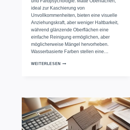
und Farbpsychologie. Matte Oberflächen,
ideal zur Kaschierung von
Unvollkommenheiten, bieten eine visuelle
Anziehungskraft, aber weniger Haltbarkeit,
während glänzende Oberflächen eine
einfache Reinigung ermöglichen, aber
möglicherweise Mängel hervorheben.
Wasserbasierte Farben stellen eine…
ENTDECKEN
WEITERLESEN
SIE
OPTIMALE
WANDFARBEN
FÜR
VERSCHIEDENE
RÄUME