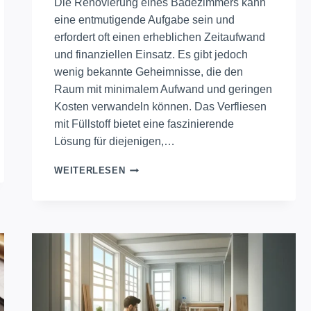
Die Renovierung eines Badezimmers kann
eine entmutigende Aufgabe sein und
erfordert oft einen erheblichen Zeitaufwand
und finanziellen Einsatz. Es gibt jedoch
wenig bekannte Geheimnisse, die den
Raum mit minimalem Aufwand und geringen
Kosten verwandeln können. Das Verfliesen
mit Füllstoff bietet eine faszinierende
Lösung für diejenigen,…
RENOVIEREN
WEITERLESEN
SIE
IHR
BADEZIMMER
IM
HANDUMDREHEN:
GEHEIMNISSE
DES
FLIESENLEGENS