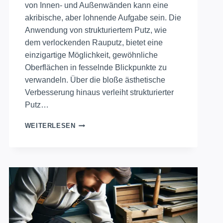
von Innen- und Außenwänden kann eine
akribische, aber lohnende Aufgabe sein. Die
Anwendung von strukturiertem Putz, wie
dem verlockenden Rauputz, bietet eine
einzigartige Möglichkeit, gewöhnliche
Oberflächen in fesselnde Blickpunkte zu
verwandeln. Über die bloße ästhetische
Verbesserung hinaus verleiht strukturierter
Putz…
VERWANDELN
WEITERLESEN
SIE
IHRE
WÄNDE
MIT
BEEINDRUCKENDEM
STRUKTURPUTZ